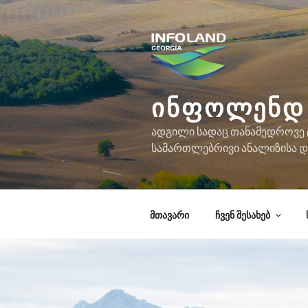
შიგთავსზე
გადასვლა
ᲘᲜᲤᲝᲚᲔᲜᲓ 
ადგილი სადაც თანამედროვე ტ
სამართლებრივი ანალიზისა და
მთავარი
ჩვენ შესახებ