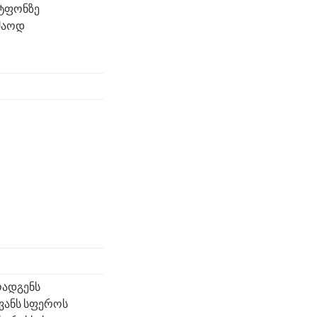
რტფონზე
უშაოდ
ოადგენს
ვანს სფეროს