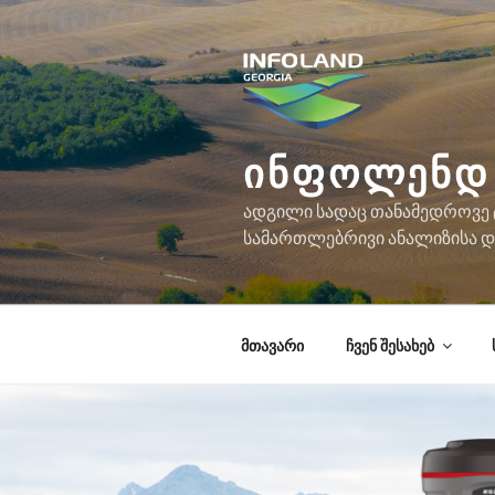
შიგთავსზე
გადასვლა
ᲘᲜᲤᲝᲚᲔᲜᲓ 
ადგილი სადაც თანამედროვე ტ
სამართლებრივი ანალიზისა და
მთავარი
ჩვენ შესახებ