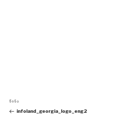
პოსტის
წინა
ᲬᲘᲜᲐ
ნავიგაცია
ჩანაწერი
infoland_georgia_logo_eng2